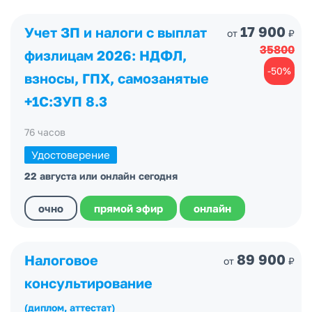
17 900
Учет ЗП и налоги с выплат
от
₽
35800
физлицам 2026: НДФЛ,
-50%
взносы, ГПХ, самозанятые
+1С:ЗУП 8.3
76 часов
Удостоверение
22 августа или онлайн сегодня
очно
прямой эфир
онлайн
89 900
Налоговое
от
₽
консультирование
(диплом, аттестат)