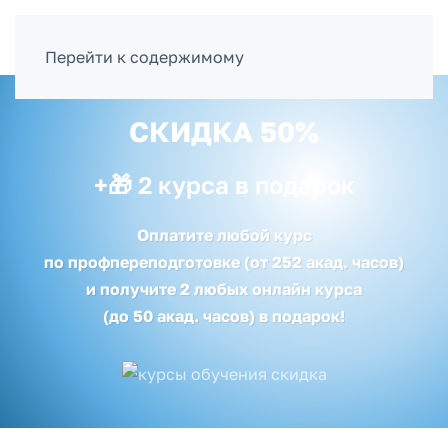
ВОЙТИ
Перейти к содержимому
СКИДКА 50%
+🎁 2 курса в подарок
Оплатите любой курс
по профпереподготовке (от 252 акад. часов)
и получите 2 любых онлайн курса
(до 50 акад. часов)
в подарок!