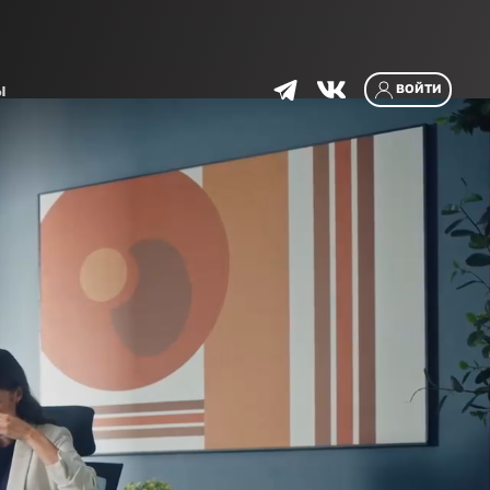
ЛЕТО
-50%!
0
7
дней
1
0
:
0
4
:
2
4
ы
ВОЙТИ