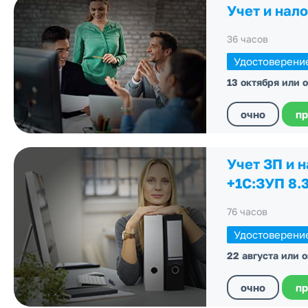
Учет и нал
36 часов
Удостоверени
13 октября или 
очно
пр
Учет ЗП и 
+1С:ЗУП 8.
76 часов
Удостоверени
22 августа или 
очно
пр