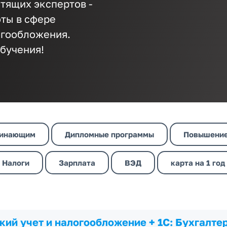
стящих экспертов -
оты в сфере
логообложения.
обучения!
инающим
Дипломные программы
Повышение
Налоги
Зарплата
ВЭД
карта на 1 год
кий учет и налогообложение + 1С: Бухгалтер