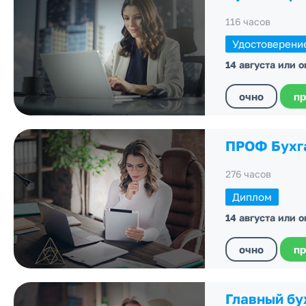
116 часов
Удостоверени
14 августа или 
очно
пр
ПРОФ Бухг
276 часов
Диплом
14 августа или 
очно
пр
Главный бу