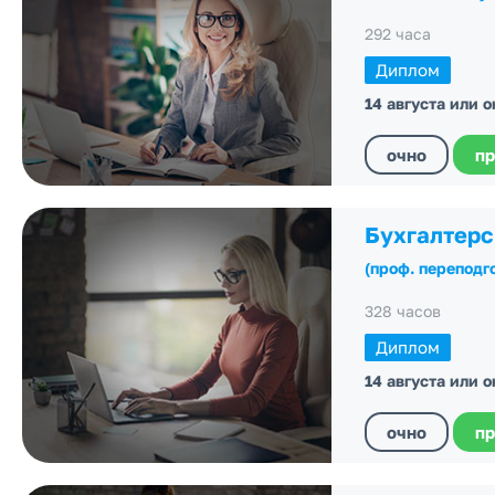
292 часа
Диплом
14 августа или 
очно
пр
Бухгалтерс
(проф. переподг
328 часов
Диплом
14 августа или 
очно
пр