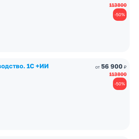
113800
-50%
водство. 1С +ИИ
56 900
от
₽
113800
-50%