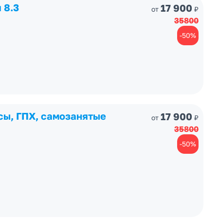
 8.3
17 900
от
₽
35800
-50%
сы, ГПХ, самозанятые
17 900
от
₽
35800
-50%