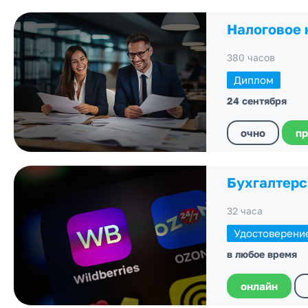
Налоговое 
380 часов
Диплом
24 сентября
очно
пр
Бухгалтерс
32 часа
Удостоверени
в любое время
онлайн