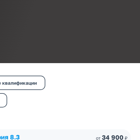
 квалификации
ия 8.3
34 900
от
₽