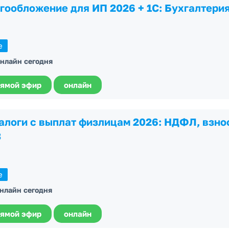
огообложение для ИП 2026 + 1С: Бухгалтерия
е
онлайн сегодня
ямой эфир
онлайн
налоги с выплат физлицам 2026: НДФЛ, взно
3
е
онлайн сегодня
ямой эфир
онлайн