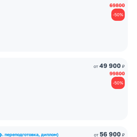
69800
-50%
49 900
от
₽
99800
-50%
56 900
ф. переподготовка, диплом)
от
₽