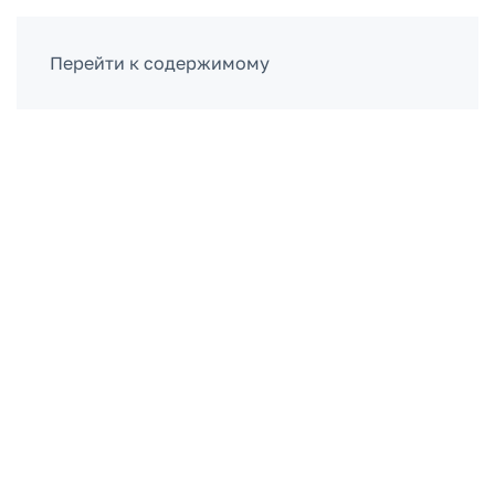
ВОЙТИ
Перейти к содержимому
Каталог курсов
Бухучет и налоги
Годовая карта на все
БУХГАЛТЕРСКИЕ программы
Доступ на 1 год ко всем программам
обучения в разделе: «БУХУЧЕТ И
НАЛОГИ»
* кроме «Налоговое консультирование»
Доступ к профессиональному
TELEGRAM каналу «БУХУЧЕТ,