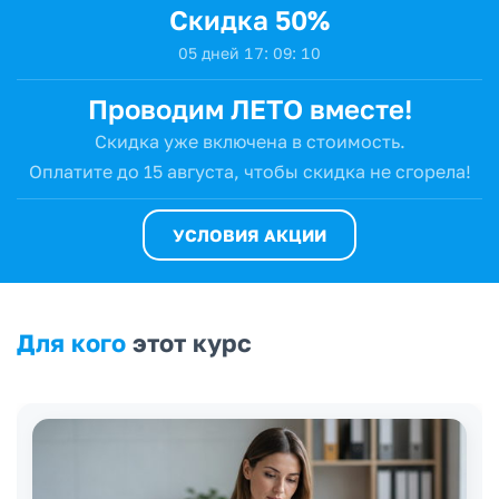
Скидка 50%
0
5
дней
1
7
:
0
9
:
0
9
Проводим ЛЕТО вместе!
Скидка уже включена в стоимость.
Оплатите до 15 августа,
чтобы скидка не сгорела!
УСЛОВИЯ АКЦИИ
Для кого
этот курс