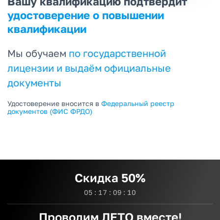
Вашу квалификацию подтвердит
удостоверение о повышении
квалификации
Мы обучаем
по государственной
лицензии и выдаём официальные
документы
Удостоверение вносится в
Федеральный реестр
документов (ФИС ФРДО)
Скидка 50%
0
5
:
1
7
:
0
9
:
0
9
Проводим ЛЕТО вместе!