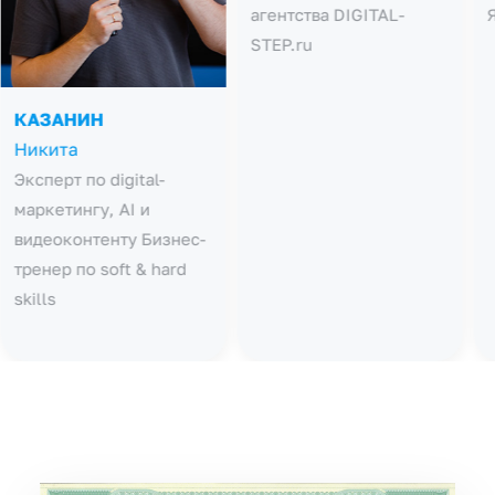
КИРЕЕВ
КАЗАНИН
Павел
Никита
Эксперт по SEO и
Эксперт по digital-
рекламе. Сооснователь
маркетингу, AI и
агентства DIGITAL-
видеоконтенту Бизнес-
STEP.ru
тренер по soft & hard
skills