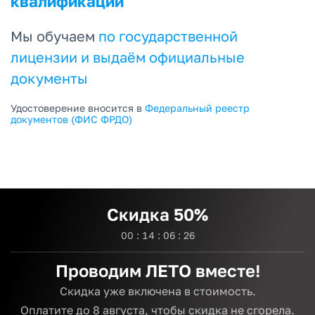
квалификации
Мы обучаем
по государственной
лицензии и выдаём официальные
документы
Удостоверение вносится в
Федеральный реестр
документов (ФИС ФРДО)
Скидка 50%
0
0
:
1
4
:
0
6
:
2
5
Проводим ЛЕТО вместе!
Скидка уже включена в стоимость.
Оплатите до 8 августа,
чтобы скидка не сгорела.