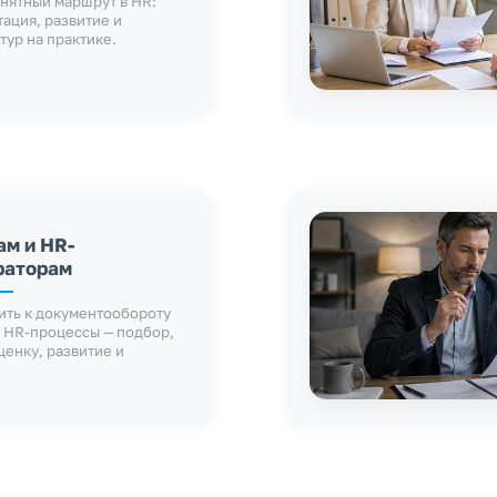
нятный маршрут в HR:
тация, развитие и
тур на практике.
м и HR-
раторам
ить к документообороту
 HR-процессы — подбор,
ценку, развитие и