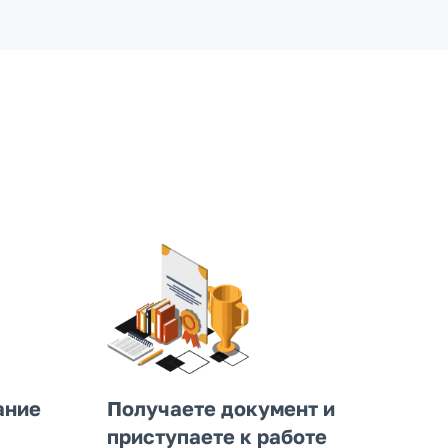
ание
Получаете документ и
приступаете к работе