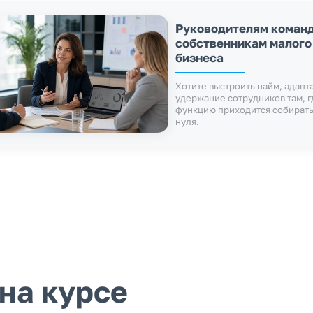
Руководителям команд
собственникам малого
бизнеса
Хотите выстроить найм, адапт
удержание сотрудников там, г
функцию приходится собирать
нуля.
на курсе