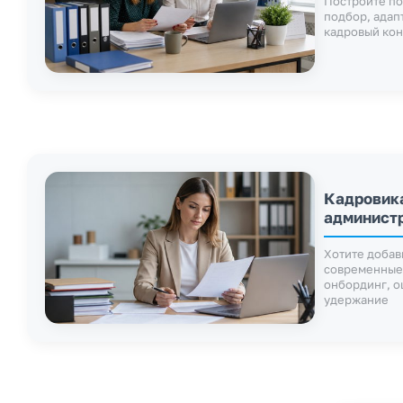
Построите по
подбор, адап
кадровый кон
Кадровика
админист
Хотите добав
современные
онбординг, о
удержание