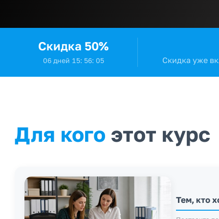
Скидка 50%
Скидка уже вк
0
6
дней
1
5
:
5
6
:
0
4
Для кого
этот курс
Тем, кто х