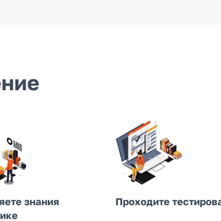
ение
яете знания
Проходите тестиров
тике