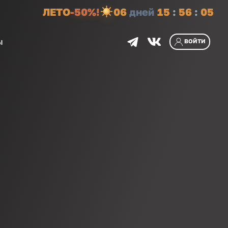
ЛЕТО
-50%!
0
6
дней
1
5
:
5
6
:
0
5
ы
ВОЙТИ