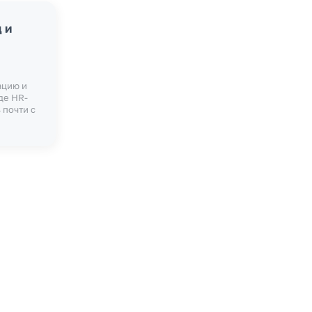
 и
ацию и
де HR-
 почти с