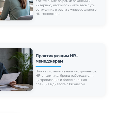
Хотите выйти за рамки вакансий и
интервью, чтобы понимать весь путь
сотрудника и расти в универсального
HR-менеджера
Практикующим HR-
менеджерам
Нужна систематизация инструментов,
HR-аналитика, бренд работодателя,
цифровизация и более сильная
позиция в диалоге с бизнесом