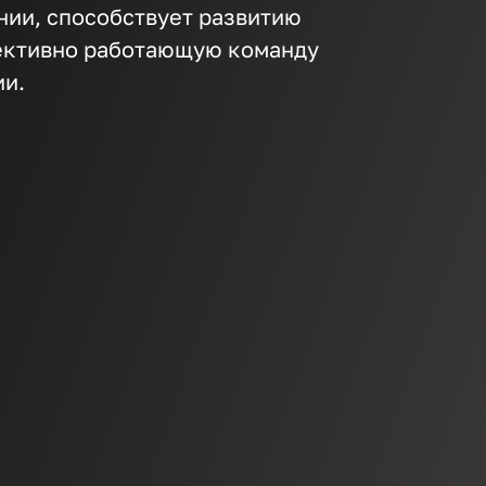
нии, способствует развитию
ективно работающую команду
ии.