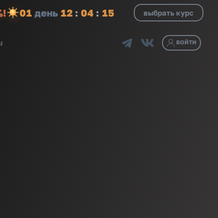
%!
0
1
день
1
2
:
0
4
:
1
3
выбрать курс
ы
ВОЙТИ